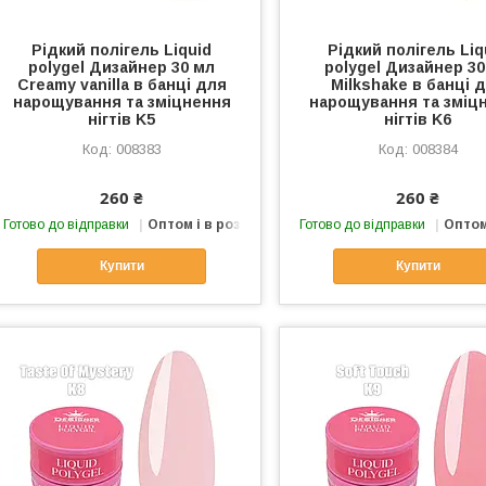
Рідкий полігель Liquid
Рідкий полігель Liq
polygel Дизайнер 30 мл
polygel Дизайнер 30
Creamy vanilla в банці для
Milkshake в банці 
нарощування та зміцнення
нарощування та зміц
нігтів K5
нігтів K6
008383
008384
260 ₴
260 ₴
Готово до відправки
Оптом і в роздріб
Готово до відправки
Оптом
Купити
Купити