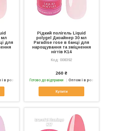
uid
Рідкий полігель Liquid
 мл
polygel Дизайнер 30 мл
ці для
Paradise rose в банці для
нення
нарощування та зміцнення
нігтів K14
008392
260 ₴
 і в роздріб
Готово до відправки
Оптом і в роздріб
Купити