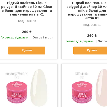
Рідкий полігель Liquid
Рідкий полігель Liq
polygel Дизайнер 30 мл Clear
polygel Дизайнер 30 мл
в банці для нарощування та
milk в банці для
зміцнення нігтів K1
нарощування та зміц
нігтів K3
008379
008381
260 ₴
260 ₴
Готово до відправки
Оптом і в роздріб
Готово до відправки
Оптом
Купити
Купити