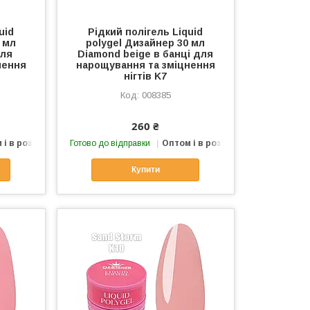
uid
Рідкий полігель Liquid
 мл
polygel Дизайнер 30 мл
для
Diamond beige в банці для
нення
нарощування та зміцнення
нігтів K7
008385
260 ₴
 і в роздріб
Готово до відправки
Оптом і в роздріб
Купити