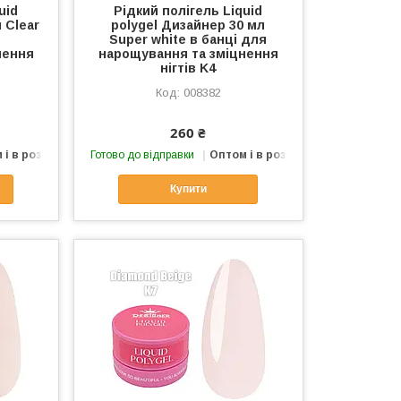
uid
Рідкий полігель Liquid
 Clear
polygel Дизайнер 30 мл
Super white в банці для
нення
нарощування та зміцнення
нігтів K4
008382
260 ₴
 і в роздріб
Готово до відправки
Оптом і в роздріб
Купити