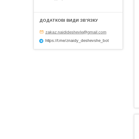
zakaz.naidideshevle@gmail.com
https://t.me/znaidy_deshevshe_bot