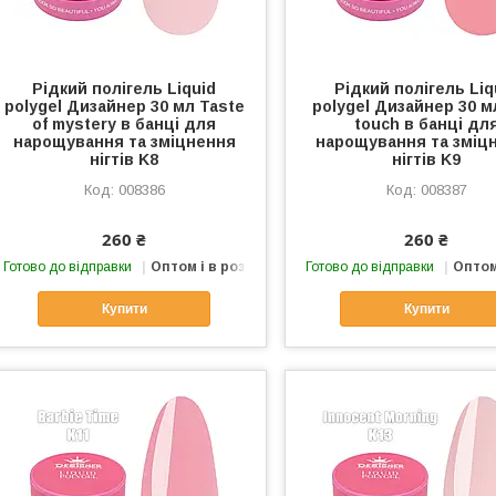
Рідкий полігель Liquid
Рідкий полігель Liq
polygel Дизайнер 30 мл Taste
polygel Дизайнер 30 м
of mystery в банці для
touch в банці дл
нарощування та зміцнення
нарощування та зміц
нігтів K8
нігтів K9
008386
008387
260 ₴
260 ₴
Готово до відправки
Оптом і в роздріб
Готово до відправки
Оптом
Купити
Купити