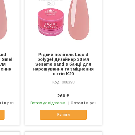
uid
Рідкий полігель Liquid
 Smell
polygel Дизайнер 30 мл
для
Sesame sand в банці для
нення
нарощування та зміцнення
нігтів K20
008398
260 ₴
 і в роздріб
Готово до відправки
Оптом і в роздріб
Купити