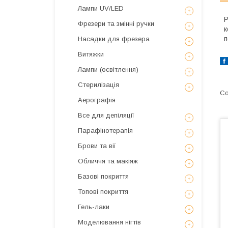
Лампи UV/LED
Р
Фрезери та змінні ручки
к
п
Насадки для фрезера
Витяжки
Лампи (освітлення)
Стерилізація
Аерографія
Все для депіляції
Парафінотерапія
Брови та вії
Обличчя та макіяж
Базові покриття
Топові покриття
Гель-лаки
Моделювання нігтів