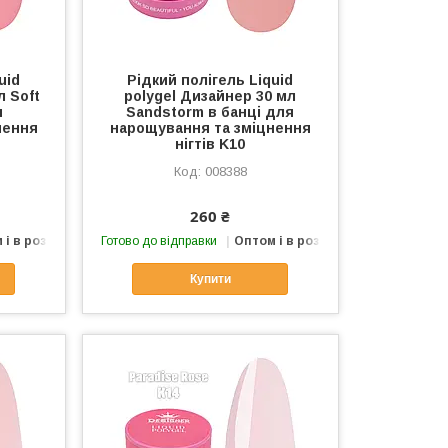
uid
Рідкий полігель Liquid
л Soft
polygel Дизайнер 30 мл
я
Sandstorm в банці для
нення
нарощування та зміцнення
нігтів K10
008388
260 ₴
 і в роздріб
Готово до відправки
Оптом і в роздріб
Купити