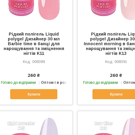
Рідкий полігель Liquid
Рідкий полігель Liq
polygel Дизайнер 30 мл
polygel Дизайнер 30
Barbie time в банці для
Innocent morning в бан
нарощування та зміцнення
нарощування та зміц
нігтів K11
нігтів K13
008389
008391
260 ₴
260 ₴
Готово до відправки
Оптом і в роздріб
Готово до відправки
Оптом
Купити
Купити