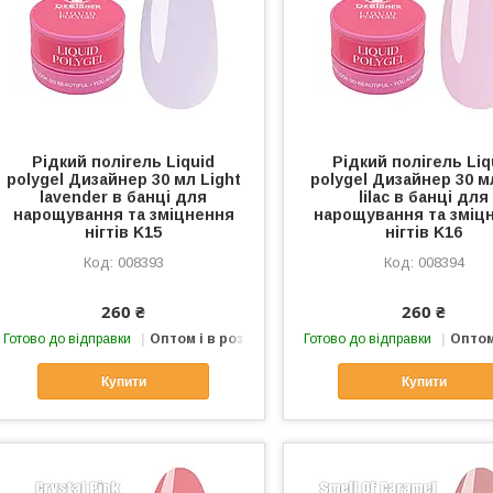
Рідкий полігель Liquid
Рідкий полігель Liq
polygel Дизайнер 30 мл Light
polygel Дизайнер 30 
lavender в банці для
lilac в банці для
нарощування та зміцнення
нарощування та зміц
нігтів K15
нігтів K16
008393
008394
260 ₴
260 ₴
Готово до відправки
Оптом і в роздріб
Готово до відправки
Оптом
Купити
Купити