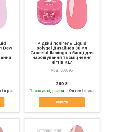
uid
Рідкий полігель Liquid
мл Dew
polygel Дизайнер 30 мл
Graceful flamingo в банці для
нення
нарощування та зміцнення
нігтів K17
008395
260 ₴
 і в роздріб
Готово до відправки
Оптом і в роздріб
Купити