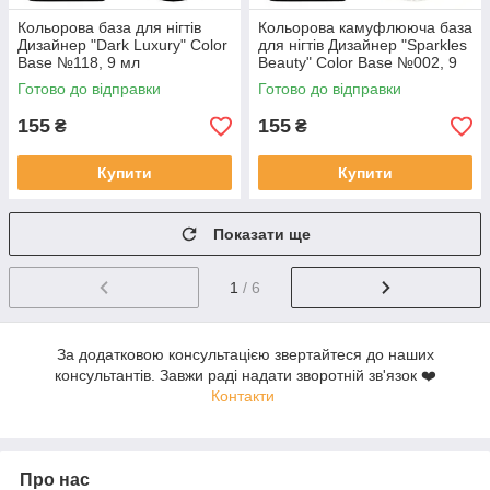
Кольорова база для нігтів
Кольорова камуфлююча база
Дизайнер "Dark Luxury" Color
для нігтів Дизайнер "Sparkles
Base №118, 9 мл
Beauty" Color Base №002, 9
мл
Готово до відправки
Готово до відправки
155
155
₴
₴
Купити
Купити
Показати ще
1
/ 6
За додатковою консультацією звертайтеся до наших
консультантів. Завжи раді надати зворотній зв'язок ❤️
Контакти
Про нас