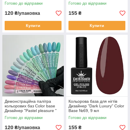
Готово до відправки
Готово до відправки
120
155
₴/упаковка
₴
Купити
Купити
Демонстраційна палітра
Кольорова база для нігтів
кольорових баз Color base
Дизайнер "Dark Luxury" Color
Дизайнер "Pastel pleasure "
Base №69, 9 мл
Готово до відправки
Готово до відправки
120
155
₴/упаковка
₴