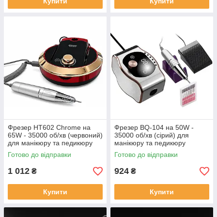
Купити
Купити
Фрезер HT602 Chrome на
Фрезер BQ-104 на 50W -
65W - 35000 об/хв (червоний)
35000 об/хв (сірий) для
для манікюру та педикюру
манікюру та педикюру
Готово до відправки
Готово до відправки
1 012
924
₴
₴
Купити
Купити