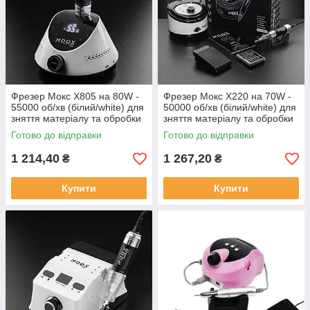
Фрезер Мокс X805 на 80W -
Фрезер Мокс X220 на 70W -
55000 об/хв (білий/white) для
50000 об/хв (білий/white) для
зняття матеріалу та обробки
зняття матеріалу та обробки
кутикули
кутикули
Готово до відправки
Готово до відправки
1 214,40
1 267,20
₴
₴
Купити
Купити