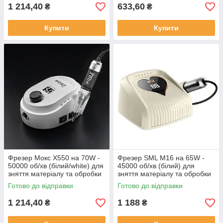
1 214,40
633,60
₴
₴
Купити
Купити
Фрезер Мокс X550 на 70W -
Фрезер SML M16 на 65W -
50000 об/хв (білий/white) для
45000 об/хв (білий) для
зняття матеріалу та обробки
зняття матеріалу та обробки
кутикули
кутикули
Готово до відправки
Готово до відправки
1 214,40
1 188
₴
₴