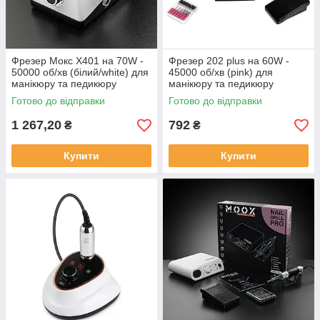
Фрезер Мокс X401 на 70W -
Фрезер 202 plus на 60W -
50000 об/хв (білий/white) для
45000 об/хв (pink) для
манікюру та педикюру
манікюру та педикюру
Готово до відправки
Готово до відправки
1 267,20
792
₴
₴
Купити
Купити