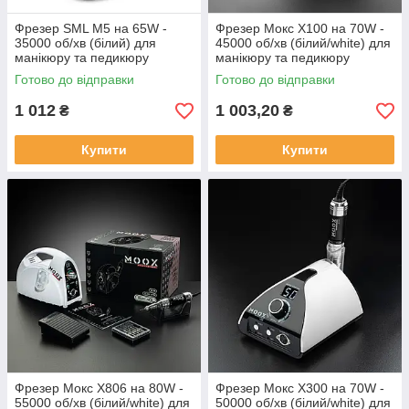
Фрезер SML M5 на 65W -
Фрезер Мокс X100 на 70W -
35000 об/хв (білий) для
45000 об/хв (білий/white) для
манікюру та педикюру
манікюру та педикюру
Готово до відправки
Готово до відправки
1 012
1 003,20
₴
₴
Купити
Купити
Фрезер Мокс X806 на 80W -
Фрезер Мокс X300 на 70W -
55000 об/хв (білий/white) для
50000 об/хв (білий/white) для