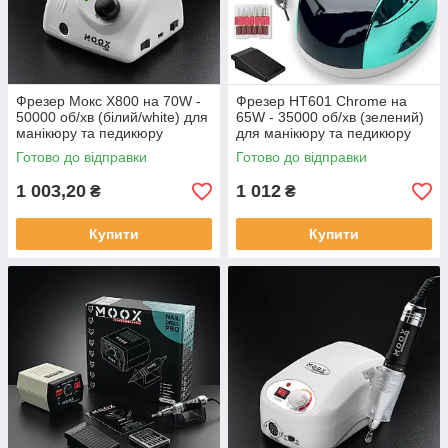
Фрезер Мокс X800 на 70W -
Фрезер HT601 Chrome на
50000 об/хв (білий/white) для
65W - 35000 об/хв (зелений)
манікюру та педикюру
для манікюру та педикюру
Готово до відправки
Готово до відправки
1 003,20
1 012
₴
₴
Купити
Купити