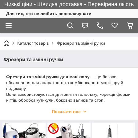
Низькі ціни • Швидка доставка • Перевірена якість
Для тих, хто не любить переплачувати
Каталог товарів
Фрезери та змінні ручки
Фрезери та змінні ручки
Фрезери та змінні ручки для манікюру
— це базове
обладнання для апаратного та комбінованого манікюру й
педикюру.
Вони використовуються для зняття гель-лаку, корекції форми
нігтів, обробки кутикули, бокових валиків та стоп.
У нашому каталозі ви знайдете:
Показати все
фрезери для домашнього та професійного
використання
апарати різної потужності (від 13 000 до 55 000 об/
хв)