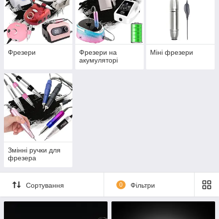
змінні ручки для заміни або оновлення фрезера
Правильно підібраний фрезер — це комфорт у роботі,
швидкість процедури та безпека клієнта.
Фрезери
Фрезери на
Міні фрезери
акумуляторі
Змінні ручки для
фрезера
Сортування
0
Фільтри