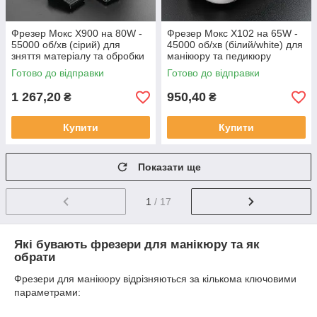
Фрезер Мокс X900 на 80W -
Фрезер Мокс X102 на 65W -
55000 об/хв (сірий) для
45000 об/хв (білий/white) для
зняття матеріалу та обробки
манікюру та педикюру
кутикули
Готово до відправки
Готово до відправки
1 267,20
950,40
₴
₴
Купити
Купити
Показати ще
1
/ 17
Які бувають фрезери для манікюру та як
обрати
Фрезери для манікюру відрізняються за кількома ключовими
параметрами:
1. За потужністю та кількістю обертів