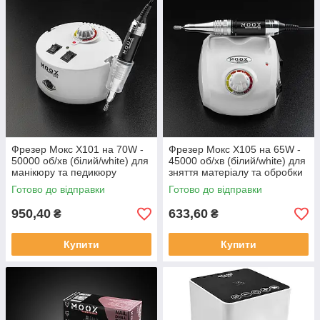
Фрезер Мокс X101 на 70W -
Фрезер Мокс X105 на 65W -
50000 об/хв (білий/white) для
45000 об/хв (білий/white) для
манікюру та педикюру
зняття матеріалу та обробки
кутикули
Готово до відправки
Готово до відправки
950,40
633,60
₴
₴
Купити
Купити