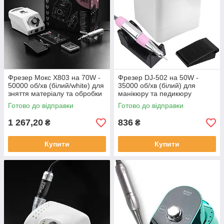
Фрезер Мокс X803 на 70W -
Фрезер DJ-502 на 50W -
50000 об/хв (білий/white) для
35000 об/хв (білий) для
зняття матеріалу та обробки
манікюру та педикюру
кутикули
Готово до відправки
Готово до відправки
1 267,20
836
₴
₴
Купити
Купити