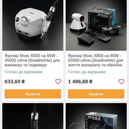
Фрезер Мокс X500 на 65W -
Фрезер Мокс X804 на 80W -
45000 об/хв (білий/white) для
55000 об/хв (білий/white) для
манікюру та педикюру
зняття матеріалу та обробки
кутикули
Готово до відправки
Готово до відправки
633,60
1 496,88
₴
₴
Купити
Купити