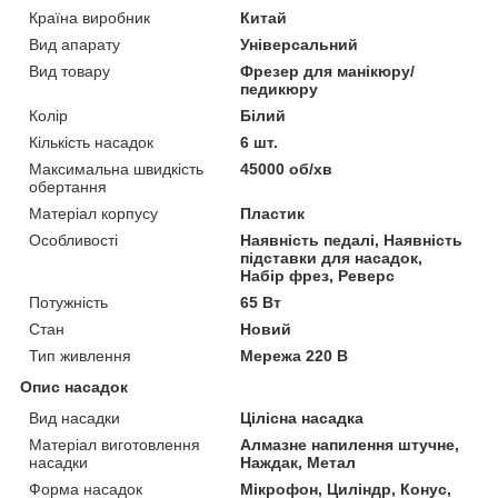
Країна виробник
Китай
Вид апарату
Універсальний
Вид товару
Фрезер для манікюру/
педикюру
Колір
Білий
Кількість насадок
6 шт.
Максимальна швидкість
45000 об/хв
обертання
Матеріал корпусу
Пластик
Особливості
Наявність педалі, Наявність
підставки для насадок,
Набір фрез, Реверс
Потужність
65 Вт
Стан
Новий
Тип живлення
Мережа 220 В
Опис насадок
Вид насадки
Цілісна насадка
Матеріал виготовлення
Алмазне напилення штучне,
насадки
Наждак, Метал
Форма насадок
Мікрофон, Циліндр, Конус,