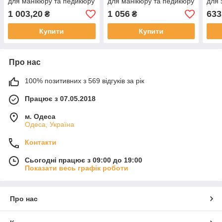
для манікюру та педикюру
для манікюру та педикюру
для 
обро
1 003,20
1 056
633
₴
₴
Купити
Купити
Про нас
100% позитивних з 569 відгуків за рік
Працює з 07.05.2018
м. Одеса
Одеса, Україна
Контакти
Сьогодні працює з 09:00 до 19:00
Показати весь графік роботи
Про нас