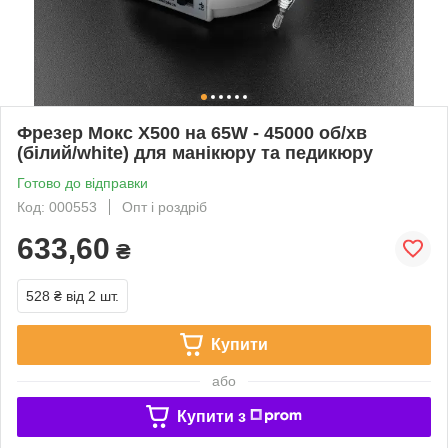
Фрезер Мокс X500 на 65W - 45000 об/хв
(білий/white) для манікюру та педикюру
Готово до відправки
Код: 000553
Опт і роздріб
633,60
₴
528 ₴
від 2 шт.
Купити
або
Купити з