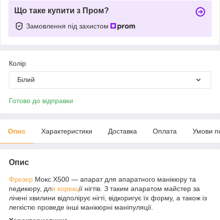
Що таке купити з Пром?
Замовлення під захистом
Колір
Білий
Готово до відправки
Опис
Характеристики
Доставка
Оплата
Умови п
Опис
Фрезер
Мокс X500 — апарат для апаратного манікюру та
педикюру, дл
я корекц
ії нігтів. З таким апаратом майстер за
лічені хвилини відполірує нігті, відкоригує їх форму, а також із
легкістю проведе інші манікюрні маніпуляції.