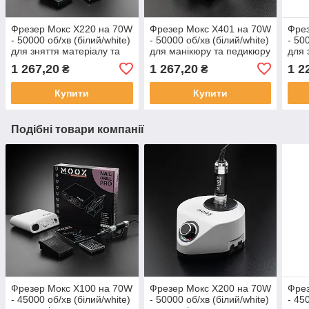
Фрезер Мокс X220 на 70W
Фрезер Мокс X401 на 70W
Фрез
- 50000 об/хв (білий/white)
- 50000 об/хв (білий/white)
- 50
для зняття матеріалу та
для манікюру та педикюру
для 
обробки кутикули
обро
1 267,20
1 267,20
1 2
₴
₴
Купити
Купити
Подібні товари компанії
Фрезер Мокс X100 на 70W
Фрезер Мокс X200 на 70W
Фрез
- 45000 об/хв (білий/white)
- 50000 об/хв (білий/white)
- 45