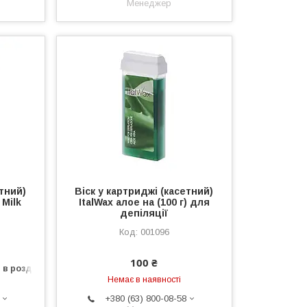
Менеджер
етний)
Віск у картриджі (касетний)
 Milk
ItalWax алое на (100 г) для
депіляції
001096
100 ₴
 в роздріб
Немає в наявності
+380 (63) 800-08-58