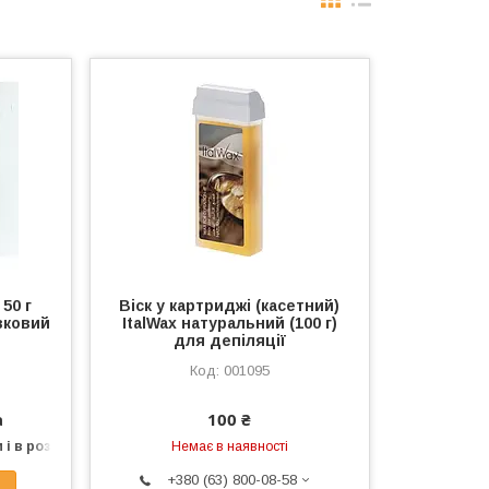
50 г
Віск у картриджі (касетний)
вковий
ItalWax натуральний (100 г)
для депіляції
001095
а
100 ₴
 і в роздріб
Немає в наявності
+380 (63) 800-08-58