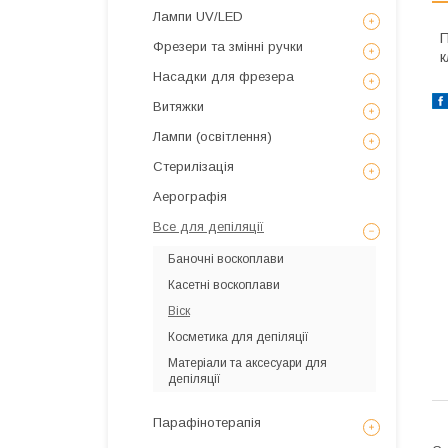
Лампи UV/LED
П
Фрезери та змінні ручки
к
Насадки для фрезера
Витяжки
Лампи (освітлення)
Стерилізація
Аерографія
Все для депіляції
Баночні воскоплави
Касетні воскоплави
Віск
Косметика для депіляції
Матеріали та аксесуари для
депіляції
Парафінотерапія