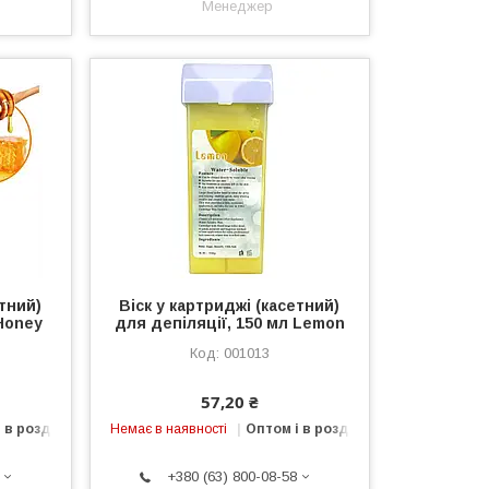
Менеджер
етний)
Віск у картриджі (касетний)
 Honey
для депіляції, 150 мл Lemon
001013
57,20 ₴
 в роздріб
Немає в наявності
Оптом і в роздріб
+380 (63) 800-08-58