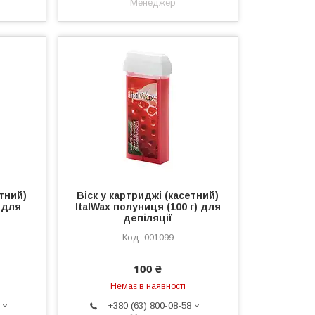
Менеджер
етний)
Віск у картриджі (касетний)
) для
ItalWax полуниця (100 г) для
депіляції
001099
100 ₴
Немає в наявності
+380 (63) 800-08-58