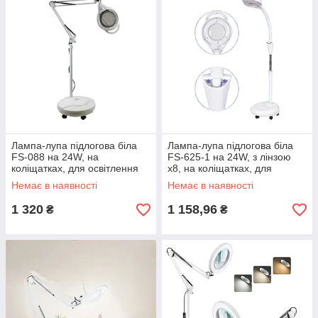
Лампа-лупа підлогова біла
Лампа-лупа підлогова біла
FS-088 на 24W, на
FS-625-1 на 24W, з лінзою
коліщатках, для освітлення
х8, на коліщатках, для
та роботи з дрібними
косметології та манікюру
Немає в наявності
Немає в наявності
деталями
1 320
1 158,96
₴
₴