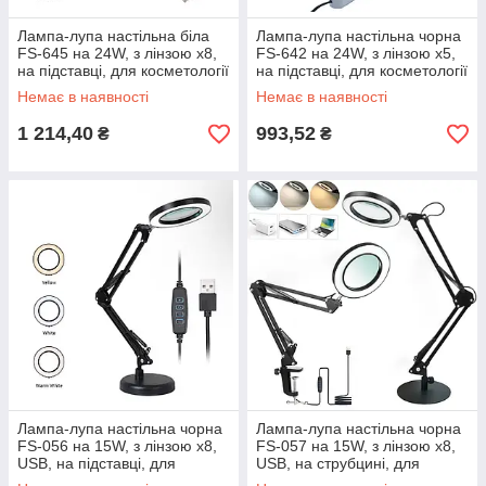
Лампа-лупа настільна біла
Лампа-лупа настільна чорна
FS-645 на 24W, з лінзою х8,
FS-642 на 24W, з лінзою х5,
на підставці, для косметології
на підставці, для косметології
та манікюру
та манікюру
Немає в наявності
Немає в наявності
1 214,40
993,52
₴
₴
Лампа-лупа настільна чорна
Лампа-лупа настільна чорна
FS-056 на 15W, з лінзою х8,
FS-057 на 15W, з лінзою х8,
USB, на підставці, для
USB, на струбцині, для
освітлення та роботи з
косметології та манікюру