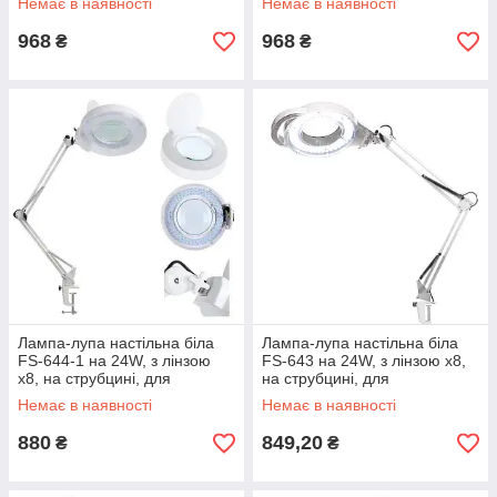
Немає в наявності
Немає в наявності
дрібними деталями
968
968
₴
₴
Лампа-лупа настільна біла
Лампа-лупа настільна біла
FS-644-1 на 24W, з лінзою
FS-643 на 24W, з лінзою х8,
х8, на струбцині, для
на струбцині, для
косметології та манікюру
косметології та манікюру
Немає в наявності
Немає в наявності
880
849,20
₴
₴