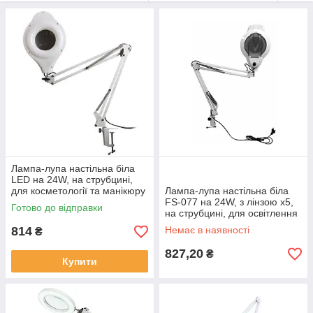
У нашому каталозі представлені лампи-лупи з різною
яскравістю, діаметром збільшувального скла та гнучкими
кріпленнями — для професійної роботи в салоні та вдома.
Лампа-лупа настільна біла
LED на 24W, на струбцині,
для косметології та манікюру
Лампа-лупа настільна біла
FS-077 на 24W, з лінзою х5,
Готово до відправки
на струбцині, для освітлення
та роботи з дрібними
814
Немає в наявності
₴
деталями
827,20
₴
Купити