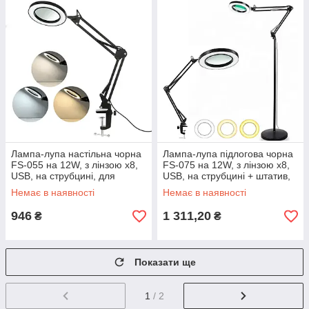
Лампа-лупа настільна чорна
Лампа-лупа підлогова чорна
FS-055 на 12W, з лінзою х8,
FS-075 на 12W, з лінзою х8,
USB, на струбцині, для
USB, на струбцині + штатив,
освітлення та роботи з
для косметології та манікюру
Немає в наявності
Немає в наявності
дрібними деталями
946
1 311,20
₴
₴
Показати ще
1
/ 2