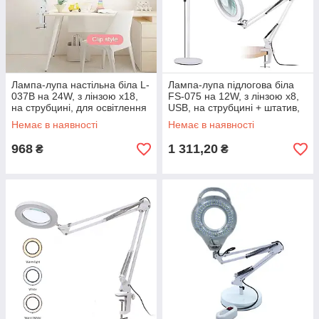
Лампа-лупа настільна біла L-
Лампа-лупа підлогова біла
037B на 24W, з лінзою х18,
FS-075 на 12W, з лінзою х8,
на струбцині, для освітлення
USB, на струбцині + штатив,
та роботи з дрібними
для косметології та манікюру
Немає в наявності
Немає в наявності
деталями
968
1 311,20
₴
₴