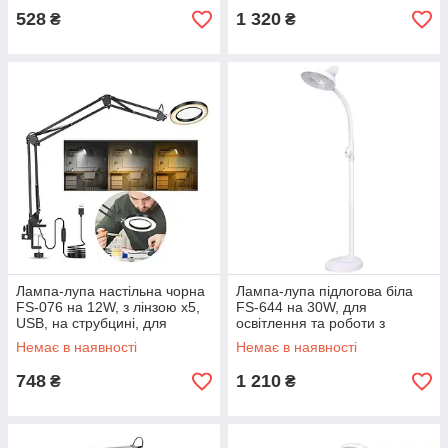
528
1 320
₴
₴
Лампа-лупа настільна чорна
Лампа-лупа підлогова біла
FS-076 на 12W, з лінзою х5,
FS-644 на 30W, для
USB, на струбцині, для
освітлення та роботи з
косметології та манікюру
дрібними деталями
Немає в наявності
Немає в наявності
748
1 210
₴
₴