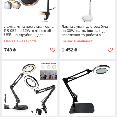
Лампа-лупа настільна чорна
Лампа-лупа підлогова біла
FS-059 на 12W, з лінзою х5,
на 30W, на коліщатках, для
USB, на струбцині, для
освітлення та роботи з
косметології та манікюру
дрібними деталями №2
Немає в наявності
Немає в наявності
748
1 452
₴
₴