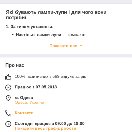
Які бувають лампи-лупи і для чого вони
потрібні
1. За типом установки:
Настільні лампи-лупи
— компактні,
встановлюються на стіл, підходять для манікюру та
косметології.
Показати все
Поворотні або гнучкі лампи
— дозволяють
регулювати кут і висоту, зручно працювати з різними
зонами.
Про нас
Підлогові лампи-лупи
— для салонів краси,
100% позитивних з 569 відгуків за рік
дозволяють працювати стоячи або сидячи з великим
простором під столом.
Працює з 07.05.2018
2. За діаметром збільшувального скла:
м. Одеса
Малі (60–80 мм) — для роботи з дрібними деталями
Одеса, Україна
Середні (100–120 мм) — універсальні, для більшості
Контакти
процедур
Великі (150 мм і більше) — для точних
Сьогодні працює з 09:00 до 19:00
косметологічних робіт та складного декору
Показати весь графік роботи