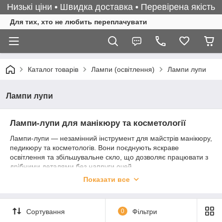
Низькі ціни • Швидка доставка • Перевірена якість
Для тих, хто не любить переплачувати
Каталог товарів
Лампи (освітлення)
Лампи лупи
Лампи лупи
Лампи-лупи для манікюру та косметології
Лампи-лупи — незамінний інструмент для майстрів манікюру,
педикюру та косметологів. Вони поєднують яскраве
освітлення та збільшувальне скло, що дозволяє працювати з
дрібними деталями без напруги очей.
Показати все
За допомогою лампи-лупи майстер точно бачить кутикулу,
декор нігтів, дрібні дефекти покриття або деталі при
косметичних процедурах. Вони допомагають виконувати
роботу акуратно, швидко і якісно, а також знижують втому
Сортування
0
Фільтри
очей при тривалих сеансах.