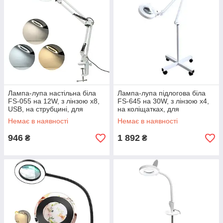
Лампа-лупа настільна біла
Лампа-лупа підлогова біла
FS-055 на 12W, з лінзою х8,
FS-645 на 30W, з лінзою х4,
USB, на струбцині, для
на коліщатках, для
освітлення та роботи з
косметології та манікюру
Немає в наявності
Немає в наявності
дрібними деталями
946
1 892
₴
₴