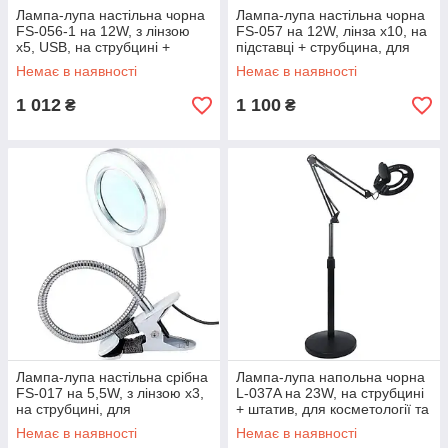
Лампа-лупа настільна чорна
Лампа-лупа настільна чорна
FS-056-1 на 12W, з лінзою
FS-057 на 12W, лінза х10, на
х5, USB, на струбцині +
підставці + струбцина, для
підставка, для косметології та
освітлення та роботи з
Немає в наявності
Немає в наявності
манікюру
дрібними деталями
1 012
1 100
₴
₴
Лампа-лупа настільна срібна
Лампа-лупа напольна чорна
FS-017 на 5,5W, з лінзою х3,
L-037A на 23W, на струбцині
на струбцині, для
+ штатив, для косметології та
косметології та манікюру
манікюру
Немає в наявності
Немає в наявності