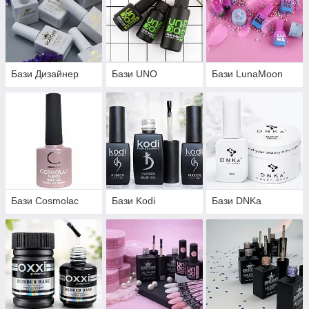
класичні бази, кольорові бази, бази з ефектами
Впевненні, що в нашому інтернет-магазині кожен може
знайти своє ідеальне базове покриття❤️
Бази Дизайнер
Бази UNO
Бази LunaMoon
Бази Cosmolac
Бази Kodi
Бази DNKa