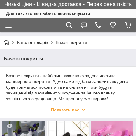
Низькі ціни • Швидка доставка • Перевірена якість
Для тих, хто не любить переплачувати
Каталог товарів
Базові покриття
Базові покриття
Базове покриття - найбільш важлива складова частина
манікюрного покриття. Адже саме від бази залежить як довго
буде триматися покриття та на скільки нігтики будуть
захищенні від механічних ушкоджень та іншого впливу
зовнішнього середовища. Ми пропонуємо широкий
асортимент базових покриттів:
Показати все
різні об'єми (від 9 мл до 50 мл)
найпопулрніші бренди високої якості
широкий ціновий діапазон