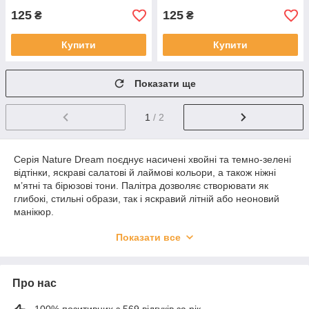
125
125
₴
₴
Купити
Купити
Показати ще
1
/ 2
Серія Nature Dream поєднує насичені хвойні та темно-зелені
відтінки, яскраві салатові й лаймові кольори, а також ніжні
м’ятні та бірюзові тони. Палітра дозволяє створювати як
глибокі, стильні образи, так і яскравий літній або неоновий
манікюр.
Ідеально підходить для:
Показати все
• весняно-літніх дизайнів
• яскравих акцентів
• градієнтів і поєднання відтінків між собою
Про нас
• однотонного покриття з ефектом свіжості
Гель-лаки мають щільну пігментацію, рівномірно наносяться
100% позитивних з 569 відгуків за рік