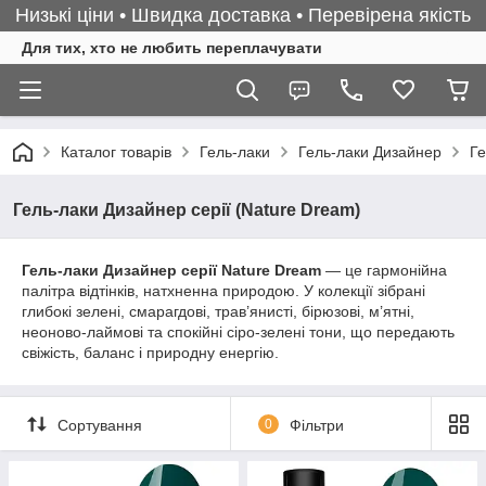
Низькі ціни • Швидка доставка • Перевірена якість
Для тих, хто не любить переплачувати
Каталог товарів
Гель-лаки
Гель-лаки Дизайнер
Ге
Гель-лаки Дизайнер серії (Nature Dream)
Гель-лаки Дизайнер серії Nature Dream
— це гармонійна
палітра відтінків, натхненна природою. У колекції зібрані
глибокі зелені, смарагдові, трав’янисті, бірюзові, м’ятні,
неоново-лаймові та спокійні сіро-зелені тони, що передають
свіжість, баланс і природну енергію.
Сортування
0
Фільтри