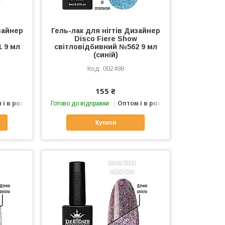
зайнер
Гель-лак для нігтів Дизайнер
Disco Fiere Show
 9 мл
світловідбивний №562 9 мл
(синій)
002498
155 ₴
 і в роздріб
Готово до відправки
Оптом і в роздріб
Купити