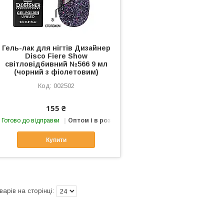
Гель-лак для нігтів Дизайнер
Disco Fiere Show
світловідбивний №566 9 мл
(чорний з фіолетовим)
002502
155 ₴
Готово до відправки
Оптом і в роздріб
Купити