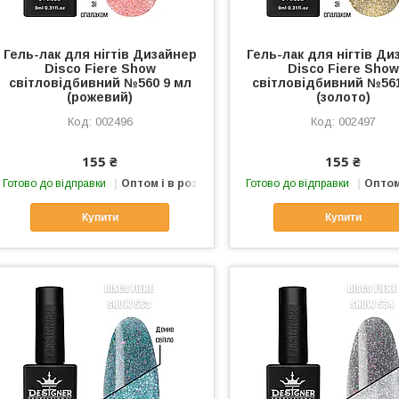
Гель-лак для нігтів Дизайнер
Гель-лак для нігтів Ди
Disco Fiere Show
Disco Fiere Show
світловідбивний №560 9 мл
світловідбивний №561
(рожевий)
(золото)
002496
002497
155 ₴
155 ₴
Готово до відправки
Оптом і в роздріб
Готово до відправки
Оптом
Купити
Купити