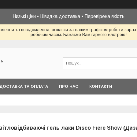
Низькі ціни • Швидка доставка • Перевірена якість
влення та повідомлення, оскільки за нашим графіком роботи зараз
робочим часом. Бажаємо Вам гарного настрою!
ть
ДОСТАВКА ТА ОПЛАТА
ПРО НАС
КОНТАКТИ
вітловідбиваючі гель лаки Disco Fiere Show (Диз