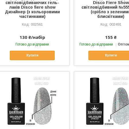
світловідбиваючих гель-
Disco Fiere Show
лаків Disco fiere show
світловідбивний №555
Дизайнер (з кольоровими
(срібло з зеленим
частинками)
блискітками)
002561
002491
130 ₴/набір
155 ₴
Готово до відправки
Готово до відправки
Оптом
Купити
Купити