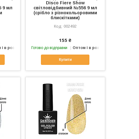
Disco Fiere Show
 9 мл
світловідбивний №556 9 мл
и
(срібло з різнокольоровими
блискітками)
002492
155 ₴
 і в роздріб
Готово до відправки
Оптом і в роздріб
Купити