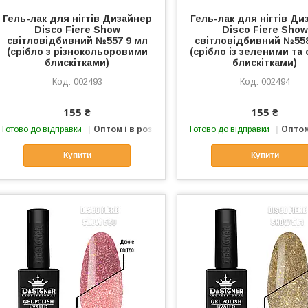
Гель-лак для нігтів Дизайнер
Гель-лак для нігтів Ди
Disco Fiere Show
Disco Fiere Show
світловідбивний №557 9 мл
світловідбивний №558
(срібло з різнокольоровими
(срібло із зеленими та
блискітками)
блискітками)
002493
002494
155 ₴
155 ₴
Готово до відправки
Оптом і в роздріб
Готово до відправки
Оптом
Купити
Купити