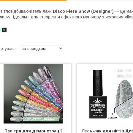
вітловідбиваючі гель-лаки
Disco Fiere Show (Designer)
— це макс
лиску. Ідеальні для створення ефектного манікюру з яскравим «fl
Палітра для демонстрації
Гель-лак для нігтів Ди