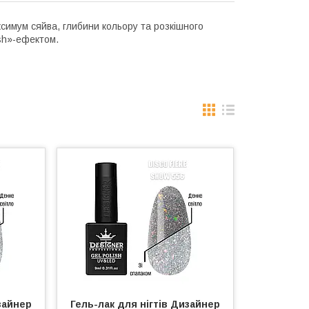
имум сяйва, глибини кольору та розкішного
ash»-ефектом.
зайнер
Гель-лак для нігтів Дизайнер