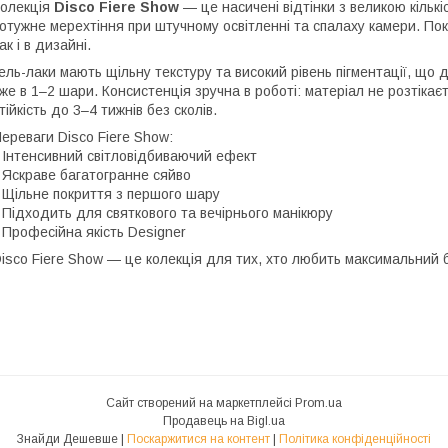
олекція
Disco Fiere Show
— це насичені відтінки з великою кільк
отужне мерехтіння при штучному освітленні та спалаху камери. Пок
ак і в дизайні.
ель-лаки мають щільну текстуру та високий рівень пігментації, що 
же в 1–2 шари. Консистенція зручна в роботі: матеріал не розтіка
тійкість до 3–4 тижнів без сколів.
ереваги Disco Fiere Show:
 Інтенсивний світловідбиваючий ефект
 Яскраве багатогранне сяйво
 Щільне покриття з першого шару
 Підходить для святкового та вечірнього манікюру
 Професійна якість Designer
isco Fiere Show — це колекція для тих, хто любить максимальний б
Сайт створений на маркетплейсі
Prom.ua
Продавець на Bigl.ua
Знайди Дешевше |
Поскаржитися на контент
|
Політика конфіденційності