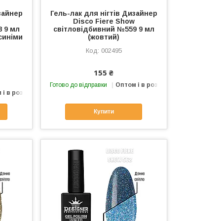
зайнер
Гель-лак для нігтів Дизайнер
Disco Fiere Show
 9 мл
світловідбивний №559 9 мл
 синіми
(жовтий)
002495
155 ₴
Готово до відправки
Оптом і в роздріб
 і в роздріб
Купити