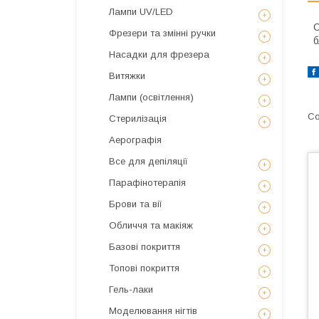
Лампи UV/LED
С
Фрезери та змінні ручки
б
Насадки для фрезера
Витяжки
Лампи (освітлення)
Стерилізація
Аерографія
Все для депіляції
Парафінотерапія
Брови та вії
Обличчя та макіяж
Базові покриття
Топові покриття
Гель-лаки
Моделювання нігтів