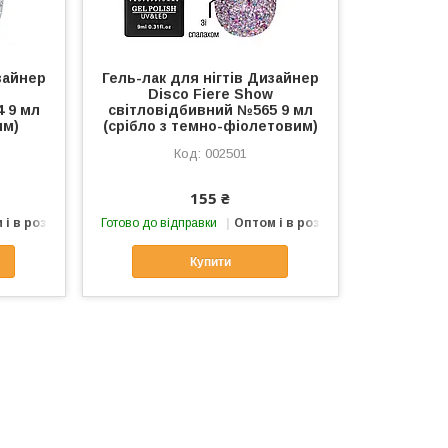
зайнер
Гель-лак для нігтів Дизайнер
Disco Fiere Show
 9 мл
світловідбивний №565 9 мл
им)
(срібло з темно-фіолетовим)
002501
155 ₴
 і в роздріб
Готово до відправки
Оптом і в роздріб
Купити