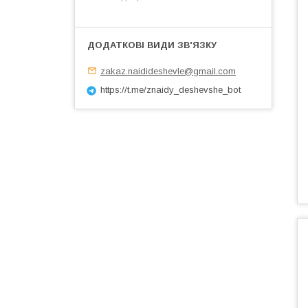
zakaz.naidideshevle@gmail.com
https://t.me/znaidy_deshevshe_bot