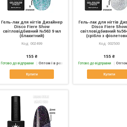
Гель-лак для нігтів Дизайнер
Гель-лак для нігтів Ди
Disco Fiere Show
Disco Fiere Show
світловідбивний №563 9 мл
світловідбивний №564
(блакитний)
(срібло з фіолетов
002499
002500
155 ₴
155 ₴
Готово до відправки
Оптом і в роздріб
Готово до відправки
Оптом
Купити
Купити