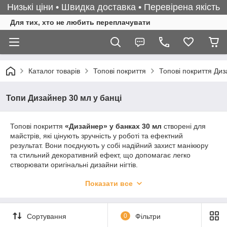
Низькі ціни • Швидка доставка • Перевірена якість
Для тих, хто не любить переплачувати
Каталог товарів
Топові покриття
Топові покриття Ди
Топи Дизайнер 30 мл у банці
Топові покриття
«Дизайнер» у банках 30 мл
створені для
майстрів, які цінують зручність у роботі та ефектний
результат. Вони поєднують у собі надійний захист манікюру
та стильний декоративний ефект, що допомагає легко
створювати оригінальні дизайни нігтів.
У складі топів містяться різноманітні декоративні елементи:
Показати все
блискітки, шиммер, пластівці та інші сяючі частинки. Вони
гармонійно доповнюють будь-який відтінок гель-лаку,
надаючи манікюру глибини, блиску та індивідуального стилю.
Сортування
0
Фільтри
Формат
30 мл у банці
особливо зручний для професійного