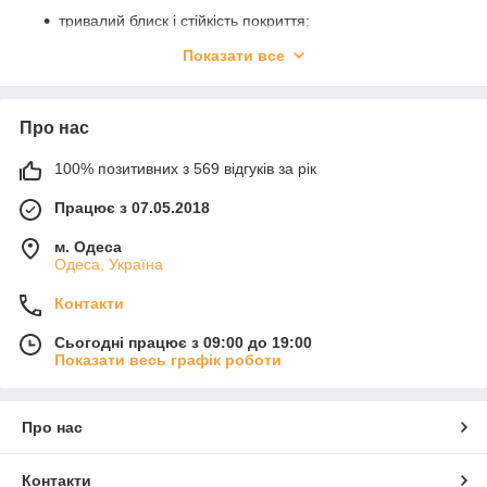
тривалий блиск і стійкість покриття;
зручний формат для професійної роботи;
Показати все
підходять для гель-лаків і гелевих систем.
За додатковою консультацією звертайтеся до наших
Про нас
консультантів. Завжи раді надати зворотній зв'язок ❤️
Контакти
100% позитивних з 569 відгуків за рік
Працює з 07.05.2018
м. Одеса
Одеса, Україна
Контакти
Сьогодні працює з 09:00 до 19:00
Показати весь графік роботи
Про нас
Контакти