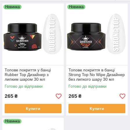
використання в салонах. Такий об’єм дозволяє економно
Новинка
Новинка
витрачати матеріал і комфортно працювати з різними
техніками дизайну. Топ має оптимальну консистенцію, добре
самовирівнюється та створює міцне фінішне покриття.
Топове покриття у банці
Топове покриття в банці
Rubber Top Дизайнер з
Strong Top No Wipe Дизайнер
липким шаром 30 мл
без липкого шару 30 мл
Готово до відправки
Готово до відправки
265
265
₴
₴
Купити
Купити
Новинка