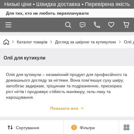
Низькі ціни • Швидка доставка • Перевірена якість
Для тих, хто не любить переплачувати
Каталог товарів
Догляд за шкірою та кутикулою
Олії 
Олії для кутикули
Олія для кутикули – незамінний продукт для професійного та
домашнього догляду за нігтями. Вона пом’якшує суху шкіру,
запобігає задиркам, тріщинам та подразненню, прискорює
ріст нігтів і продовжує стійкість манікюру, гель-лаку та
нарощування.
У нашому асортименті:
Показати все
Об’єми: 5 мл, 10 мл, 30 мл, 50 мл – зручні для
професійного використання та домашнього догляду.
Різні аромати: фруктові, квіткові, нейтральні – для
Сортування
0
Фільтри
приємного щоденного застосування.