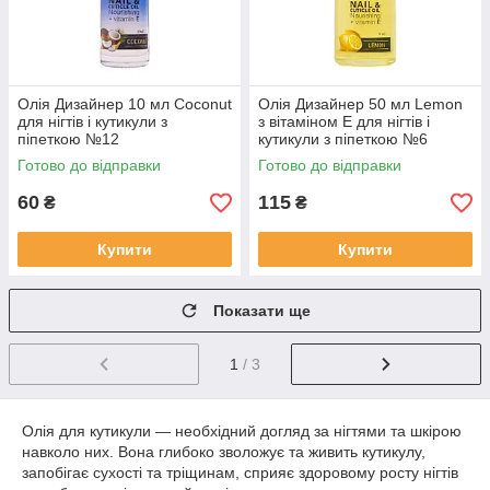
Олія Дизайнер 10 мл Coconut
Олія Дизайнер 50 мл Lemon
для нігтів і кутикули з
з вітаміном Е для нігтів і
піпеткою №12
кутикули з піпеткою №6
Готово до відправки
Готово до відправки
60
115
₴
₴
Купити
Купити
Показати ще
1
/ 3
Олія для кутикули — необхідний догляд за нігтями та шкірою
навколо них. Вона глибоко зволожує та живить кутикулу,
запобігає сухості та тріщинам, сприяє здоровому росту нігтів