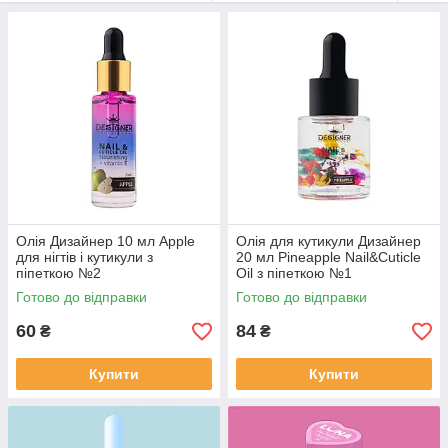
З вітамінами: А, Е, F та іншими – для зміцнення нігтів
та здоров’я шкіри навколо них.
Олія легко наноситься, швидко вбирається, створює захисний
бар’єр та робить кутикулу м’якою та доглянутою. Підходить
для всіх типів нігтів та професійного використання в салонах
краси.
Олія Дизайнер 10 мл Apple
Олія для кутикули Дизайнер
для нігтів і кутикули з
20 мл Pineapple Nail&Cuticle
піпеткою №2
Oil з піпеткою №1
Готово до відправки
Готово до відправки
60
84
₴
₴
Купити
Купити