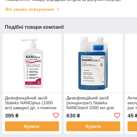
Всі умови повернення
Подібні товари компанії
Дезінфекційний засіб
Дезінфекційний засіб
Анти
Staleks NANOplus (1000
(концентрат) Staleks
експ
мл) швидкої дії, з помпою
NANOsteril 1000 мл для
рук 
дезінфекції манікюрних і
(ори
395
630
45
₴
₴
косметологічних
інструментів
Купити
Купити