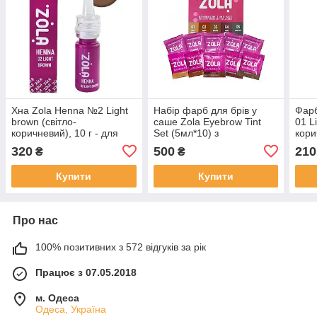
Хна Zola Henna №2 Light
Набір фарб для брів у
Фарб
brown (світло-
саше Zola Eyebrow Tint
01 L
коричневий), 10 г - для
Set (5мл*10) з
кори
фарбування брів
окислювачем
кола
320
500
210
₴
₴
Купити
Купити
Про нас
100% позитивних з 572 відгуків за рік
Працює з 07.05.2018
м. Одеса
Одеса, Україна