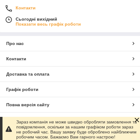
Контакти
Сьогодні вихідний
Показати весь графік роботи
Про нас
Контакти
Доставка та оплата
Графік роботи
Повна версія сайту
Сайт створено на маркетплейсі
Prom.ua
Зараз компанія не може швидко обробляти замовлення та
повідомлення, оскільки за нашим графіком роботи зараз
не робочий час. Вашу заявку буде оброблено найближчим
Політика конфіденційності
робочим часом. Бажаємо Вам гарного настрою!