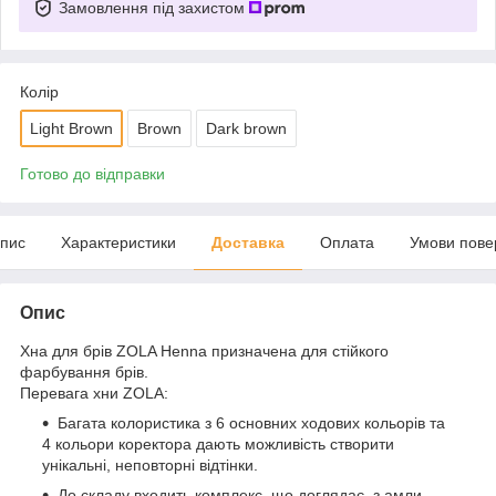
Замовлення під захистом
Колір
Light Brown
Brown
Dark brown
Готово до відправки
пис
Характеристики
Доставка
Оплата
Умови пове
Опис
Хна для брів ZOLA Henna призначена для стійкого
фарбування брів.
Перевага хни ZOLA:
Багата колористика з 6 основних ходових кольорів та
4 кольори коректора дають можливість створити
унікальні, неповторні відтінки.
До складу входить комплекс, що доглядає, з амли