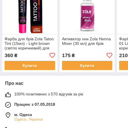
Фарба для брів Zola Tatoo
Активатор хни Zola Henna
Фарб
Tint (15мл) - Light brown
Mixer (30 мл) для брів
01 L
(світло коричневий) для
кори
фарбування вій та брів
кола
360
175
210
₴
₴
Купити
Купити
Про нас
100% позитивних з 570 відгуків за рік
Працює з 07.05.2018
м. Одеса
Одеса, Україна