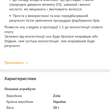
(природне джерело вітаміну DЗ), шикакай і винної
кислоти, які зміцнюють і зволожують волосся.
Проста у використанні та має передбачуваний
результат після закінчення процедури фарбування брів.
Розвести хну з водою в пропорції 1:1 до консистенції соєвого
соусу.
Залежно від консистенції хна буде братися яскравіше або
блідіше, чим густіша консистенція, тим яскравішим буде
результат.
Приховати
Характеристики
Основні атрибути
Виробник
Zola
Країна виробник
Україна
Вага
10 г