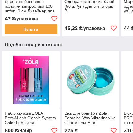
Дерев'яні бавовняні
Одноразові щіточки білий
Мікр
палочки-микростики 100
(50 шт/уп) для вій та брів -
одно
шт/уп, 9 см Дизайнер для
В
уп) 
нарощування та зняття вій
знят
47
₴/упаковка
45,32
44
₴/упаковка
Купити
Подібні товари компанії
Набір складів ZOLA
Віск для брів 15 г Zola
Віск
Brow&Lash Classic System
Paradise Wax ViktorinaVika
BROW
Color Lab - для
з вітаміном E та
та в
ламінування брів та вій
аргановим маслом для
800
225
310
₴/набір
₴
фіксації форми