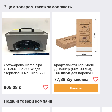
З цим товаром також замовляють
Сухожарова шафа сіра
Крафт-пакети коричневі
CH-360T на 300W для
Дизайнер (60х100 мм),
стерилізації манікюрних і
100 шт/уп для парової і
косметологічних
повітряної стерилізації
77,88
₴/упаковка
інструментів
інструментів
905,08
₴
Купити
Подібні товари компанії