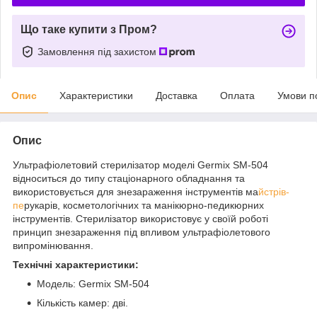
Що таке купити з Пром?
Замовлення під захистом
Опис
Характеристики
Доставка
Оплата
Умови п
Опис
Ультрафіолетовий стерилізатор моделі Germix SM-504
відноситься до типу стаціонарного обладнання та
використовується для знезараження інструментів ма
йстрів-
пе
рукарів, косметологічних та манікюрно-педикюрних
інструментів. Стерилізатор використовує у своїй роботі
принцип знезараження під впливом ультрафіолетового
випромінювання.
Технічні характеристики:
Модель: Germix SM-504
Кількість камер: дві.