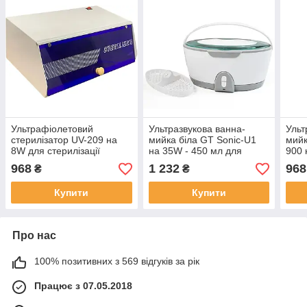
Ультрафіолетовий
Ультразвукова ванна-
Ульт
стерилізатор UV-209 на
мийка біла GT Sonic-U1
мийк
8W для стерилізації
на 35W - 450 мл для
900 
манікюрних і
чистки та стерилізації
стер
968
1 232
968
₴
₴
косметологічних
манікюрних і
косм
інструментів
косметологічних
інст
Купити
Купити
інструментів
Про нас
100% позитивних з 569 відгуків за рік
Працює з 07.05.2018