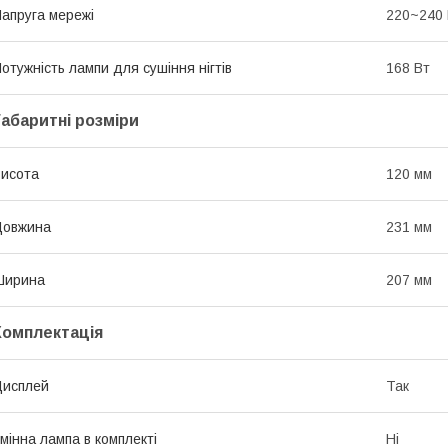
апруга мережі
220~240
отужність лампи для сушіння нігтів
168 Вт
Габаритні розміри
исота
120 мм
Довжина
231 мм
Ширина
207 мм
Комплектація
Дисплей
Так
мінна лампа в комплекті
Ні