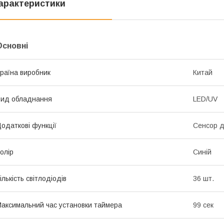
арактеристики
Основні
раїна виробник
Китай
ид обладнання
LED/UV
одаткові функції
Сенсор д
олір
Синій
ількість світлодіодів
36 шт.
аксимальний час установки таймера
99 сек