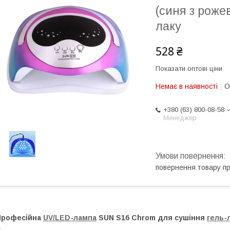
(синя з рожев
лаку
528 ₴
Показати оптові ціни
Немає в наявності
О
+380 (63) 800-08-58
Менеджер
повернення товару п
Професійна
UV/LED-лампа
SUN S16 Chrom для сушіння
гель-