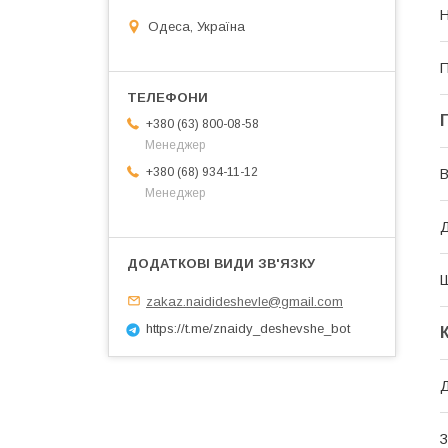
Н
Одеса, Україна
П
+380 (63) 800-08-58
Менеджер
+380 (68) 934-11-12
В
Менеджер
zakaz.naidideshevle@gmail.com
https://t.me/znaidy_deshevshe_bot
З