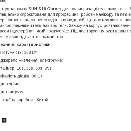
пис:
Потужна лампа
SUN S16 Chrom
для полімеризації гель лаку, гелів, б
пеціально спроєктована для професійної роботи манікюру та педи
еревагою та відмінністю від інших моделей. Це дає можливість л
айпроблемніший гель-лак або гель. Зверху на корпусі розташован
асом і циферблат, який показує час. Під час торкання руки в ламп
могу заощаджувати час майстра.
ехнічні характеристики:
 Потужність: 168 Вт
 джерело живлення: електричне;
 таймер: 10s, 30s, 60s, 99s
 кількість діодів: 36 шт
 дно знімне
 датчик руху
 країна-виробник: Китай