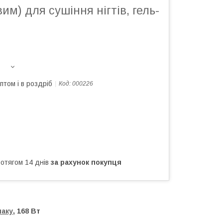
им) для сушіння нігтів, гель-
птом і в роздріб
Код:
000226
ротягом 14 днів
за рахунок покупця
лаку
, 168 Вт