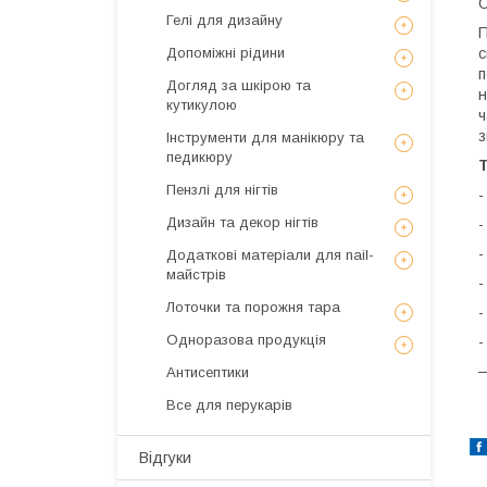
О
Гелі для дизайну
Допоміжні рідини
с
п
Догляд за шкірою та
н
кутикулою
ч
з
Інструменти для манікюру та
педикюру
Т
Пензлі для нігтів
-
Дизайн та декор нігтів
-
-
Додаткові матеріали для nail-
майстрів
-
Лоточки та порожня тара
-
Одноразова продукція
-
—
Антисептики
Все для перукарів
Відгуки