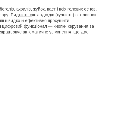
іогелів, акрилів, жуйок, паст і всіх гелевих основ,
кюру. Ря
дність с
вітлодіодів (кучність) є головною
ампі швидко й ефективно просушити
ий цифровий функціонал — кнопки керування за
і спрацьовує автоматичне увімкнення, що дає