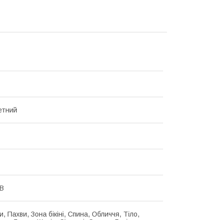
етний
 В
и, Пахви, Зона бікіні, Спина, Обличчя, Тіло,