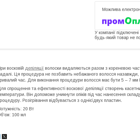
У компанії підключені
будь-який товар не п
ри восковій
депіляції
волоски видаляються разом з кореневою част
адалі. Ця процедура не позбавить небажаного волосся назавжди, 
ривалий час. Для виконання процедури волосся має бути 5 – 7 мм 
ля спрощення та ефективності воскової депіляції створень касетний
емператури. Він допоможе уникнути опіків під час нанесення склад
роцедуру. Розігрівання відбувається з однієїдвух пластин.
отужність: 20 Вт
б'єм: 100 мл