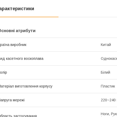
арактеристики
Основні атрибути
раїна виробник
Китай
ид касетного воскоплава
Однокас
олір
Білий
атеріал виготовлення корпусу
Пластик
апруга мережі
220~240
Ноги, Рук
бласть застосування