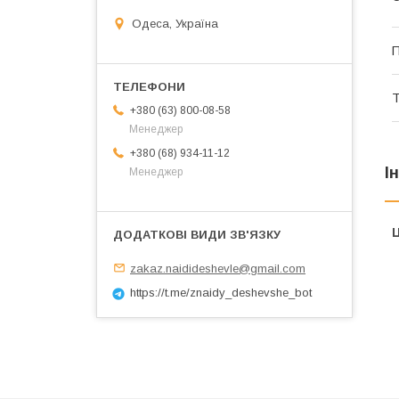
Одеса, Україна
П
Т
+380 (63) 800-08-58
Менеджер
+380 (68) 934-11-12
І
Менеджер
Ц
zakaz.naidideshevle@gmail.com
https://t.me/znaidy_deshevshe_bot