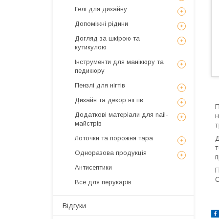
Гелі для дизайну
Допоміжні рідини
Догляд за шкірою та
кутикулою
Інструменти для манікюру та
педикюру
Пензлі для нігтів
Дизайн та декор нігтів
П
Додаткові матеріали для nail-
н
майстрів
т
Д
Лоточки та порожня тара
т
Одноразова продукція
п
Антисептики
П
О
Все для перукарів
Відгуки