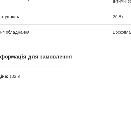
Інтимні з
отужність
20 Вт
ип обладнання
Воскопла
нформація для замовлення
іна:
132 ₴