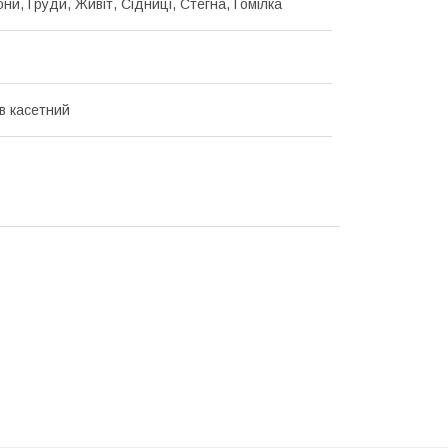
они, Груди, Живіт, Сідниці, Стегна, Гомілка
в касетний