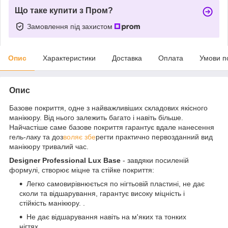
Що таке купити з Пром?
Замовлення під захистом
Опис
Характеристики
Доставка
Оплата
Умови п
Опис
Базове покриття, одне з найважливіших складових якісного
манікюру. Від нього залежить багато і навіть більше.
Найчастіше саме базове покриття гарантує вдале нанесення
гель-лаку та доз
воляє збе
регти практично первозданний вид
манікюру тривалий час.
Designer Professional Lux Base
- завдяки посиленій
формулі, створює міцне та стійке покриття:
Легко самовирівнюється по нігтьовій пластині, не дає
сколи та відшарування, гарантує високу міцність і
стійкість манікюру. .
Не дає відшарування навіть на м'яких та тонких
нігтях.