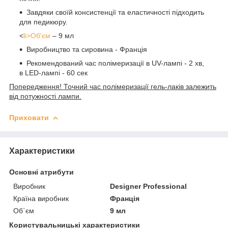
Завдяки своїй консистенції та еластичності підходить
для педикюру.
<
li>Об'єм
– 9 мл
Виробництво та сировина - Франція
Рекомендований час полімеризації в UV-лампі - 2 хв,
в LED-лампі - 60 сек
Попередження! Точний час полімеризації гель-лаків залежить
від потужності лампи.
Приховати
Характеристики
Основні атрибути
Виробник
Designer Professional
Країна виробник
Франція
Об`єм
9 мл
Користувальницькі характеристики