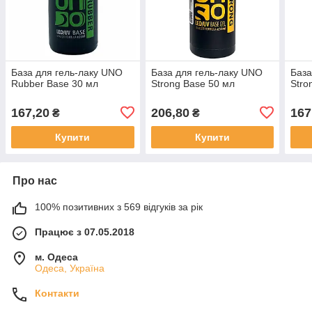
База для гель-лаку UNO
База для гель-лаку UNO
База
Rubber Base 30 мл
Strong Base 50 мл
Stro
167,20
206,80
167
₴
₴
Купити
Купити
Про нас
100% позитивних з 569 відгуків за рік
Працює з 07.05.2018
м. Одеса
Одеса, Україна
Контакти