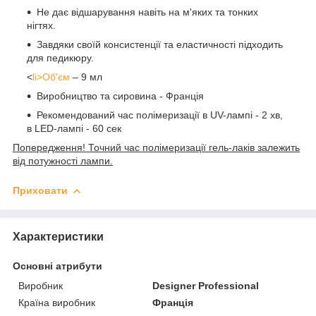
Не дає відшарування навіть на м'яких та тонких
нігтях.
Завдяки своїй консистенції та еластичності підходить
для педикюру.
<
li>Об'єм
– 9 мл
Виробництво та сировина - Франція
Рекомендований час полімеризації в UV-лампі - 2 хв,
в LED-лампі - 60 сек
Попередження! Точний час полімеризації гель-лаків залежить
від потужності лампи.
Приховати
Характеристики
Основні атрибути
Виробник
Designer Professional
Країна виробник
Франція