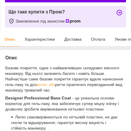
Що таке купити з Пром?
Замовлення під захистом
Опис
Характеристики
Доставка
Оплата
Умови п
Опис
Базове покриття, одне з найважливіших складових якісного
манікюру. Від нього залежить багато і навіть більше.
Найчастіше саме базове покриття гарантує вдале нанесення
гель-лаку та доз
воляє збе
регти практично первозданний вид
манікюру тривалий час.
Designer Professional Base Coat
- це унікальна основа-
коректор для гель-лаку, яка забезпечує супер міцну зчіпку і
дозволяє зробити вирівнювання нігтьової пластини.
Легко самовирівнюється по нігтьовій пластині, не дає
сколи та відшарування, гарантує високу міцність і
стійкість манікюру. .