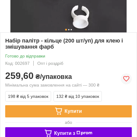
Набір палітр - кільце (200 шт/уп) для клею і
змішування фарб
Готово до відправки
Код: 002697
Опт і роздріб
259,60
₴/упаковка
Мінімальна сума замовлення на сайті — 300 ₴
198 ₴
від 5 упаковок
132 ₴
від 10 упаковок
Купити
або
Купити з