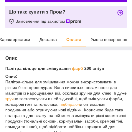
Що таке купити з Пром?
Замовлення під захистом
Характеристики
Доставка
Оплата
Умови повернення
Опис
Палітра-кільце для змішування
фарб
200 шт/уп
Опис:
Палітра-кільце для змішування можна використовувати в
різних б'юті-процедурах. Вона виявиться незамінною для
майстрів із нарощування вій, оскільки зручна для клею. Її дуже
зруч
но застосовувати в нейл-дизайні, щоб змішувати фарби,
кольорові гелі та гель-лаки,
підбираюч
и оптимальні
поєднання або отримуючи нові відтінки. Корисною буде така
палітра та для візажу: на ній можна змішувати різні косметичні
продукти (тональні основи, коригувальні засоби, кремові тіні,
помади та інше), щоб підібрати найбільш придатний для