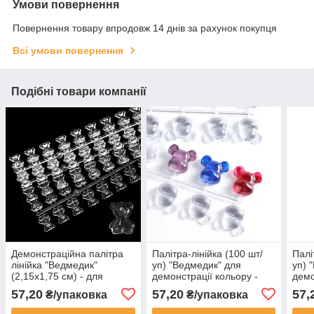
Умови повернення
Повернення товару впродовж 14 днів за рахунок покупця
Всі умови повернення
Подібні товари компанії
Демонстраційна палітра
Палітра-лінійка (100 шт/
Палі
лінійка "Ведмедик"
уп) "Ведмедик" для
уп) 
(2,15х1,75 см) - для
демонстрації кольору -
демо
фарбування гель-лаків та
об'ємні, знімні тіпси для
об'є
57,20
57,20
57,
₴/упаковка
₴/упаковка
дизайнів (120 шт/уп) - 435
книги палітри - 437
книг