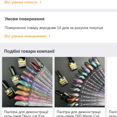
Всі умови оплати
Умови повернення
Повернення товару впродовж 14 днів за рахунок покупця
Всі умови повернення
Подібні товари компанії
Палітра для демонстрації
Палітра для демонстрації
Палі
гель-лаків Disco cat Eye
гель-лаків 24D Magic Cat
гель