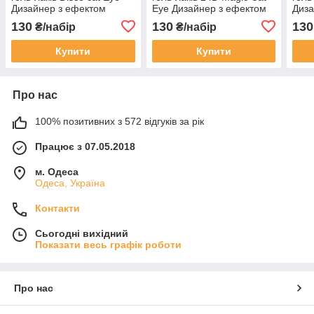
Дизайнер з ефектом
Eye Дизайнер з ефектом
Диза
"Котяче око"
"Котяче око"
"Кот
130
130
130
₴/набір
₴/набір
сяйв
Купити
Купити
Про нас
100% позитивних з 572 відгуків за рік
Працює з 07.05.2018
м. Одеса
Одеса, Україна
Контакти
Сьогодні вихідний
Показати весь графік роботи
Про нас