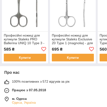
Професійні ножиці для
Професійні ножиці для
Проф
кутикули Staleks PRO
кутикули Staleks Exclusive
кути
Ballerina UNIQ 10 Type 3 -
20 Type 1 (magnolia) - для
Type
для манікюру та педикюру
манікюру та педикюру
пед
585
695
560
₴
₴
Купити
Купити
Про нас
100% позитивних з 572 відгуків за рік
Працює з 07.05.2018
м. Одеса
Одеса, Україна