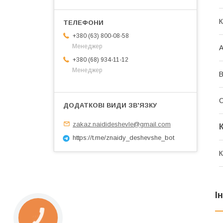
К
+380 (63) 800-08-58
Менеджер
А
+380 (68) 934-11-12
Менеджер
В
О
zakaz.naidideshevle@gmail.com
https://t.me/znaidy_deshevshe_bot
К
І
КНОПКА
ЗВ'ЯЗКУ