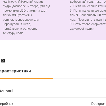
манікюру. Унікальний склад
деформації гель-лака тр
пудри дозволяє їй тверднути під
Після нанесення кожно
променями
LED- лампи
, а ще -
Потім нанести ще оди
легко змішуватися з
лампі. Завершальний ета
рідиною(мономером) для
лак. Просушіть в лампі 
нарощування нігтів,
Потім треба скористат
придбаваючи однорідну
акрилової пудри.
текстуру гелю.
арактеристики
Основні
иробник
Designer 