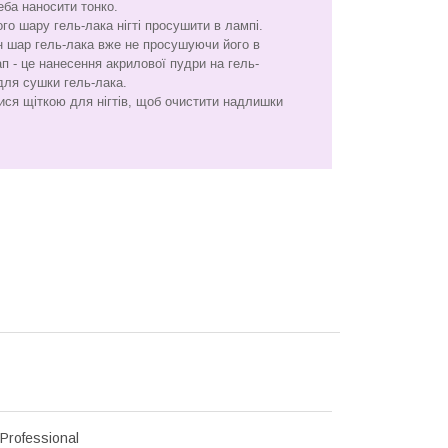
еба наносити тонко.
го шару гель-лака нігті просушити в лампі.
н шар гель-лака вже не просушуючи його в
п - це нанесення акрилової пудри на гель-
для сушки гель-лака.
ися щіткою для нігтів, щоб очистити надлишки
Professional