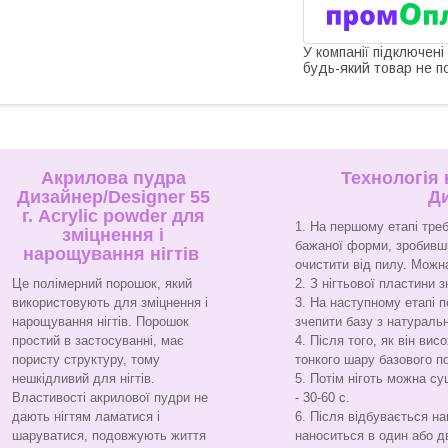
У компанії підключені
будь-який товар не п
Акрилова пудра
Технологія
Дизайнер/Designer 55
Ди
г. Acrylic powder для
На першому етапі треб
зміцнення і
бажаної форми, зробивши
нарощування нігтів
очистити від пилу. Можн
Це полімерний порошок, який
З нігтьової пластини 
використовують для зміцнення і
На наступному етапі п
нарощування нігтів. Порошок
зчепити базу з натураль
простий в застосуванні, має
Після того, як він ви
пористу структуру, тому
тонкого шару базового п
нешкідливий для нігтів.
Потім ніготь можна су
Властивості акрилової пудри не
- 30-60 с.
дають нігтям ламатися і
Після відбувається на
шаруватися, подовжують життя
наноситься в один або д