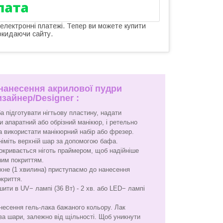
 електронні платежі. Тепер ви можете купити
окидаючи сайту.
 нанесення акрилової пудри
зайнер/Designer :
а підготувати нігтьову пластину, надати
 апаратний або обрізний манікюр, і ретельно
а використати манікюрний набір або фрезер.
зніміть верхній шар за допомогою бафа.
окривається ніготь праймером, щоб надійніше
ним покриттям.
сохне (1 хвилина) приступаємо до нанесення
окриття.
шити в UV− лампі (36 Вт) - 2 хв. або LED− лампі
несення гель-лака бажаного кольору. Лак
ва шари, залежно від щільності. Щоб уникнути