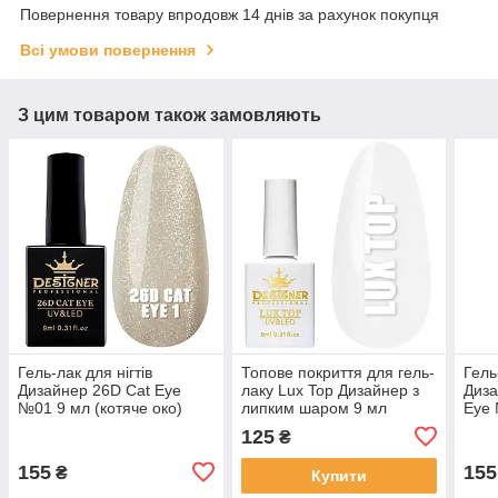
Повернення товару впродовж 14 днів за рахунок покупця
Всі умови повернення
З цим товаром також замовляють
Гель-лак для нігтів
Топове покриття для гель-
Гель
Дизайнер 26D Cat Eye
лаку Lux Top Дизайнер з
Диза
№01 9 мл (котяче око)
липким шаром 9 мл
Eye 
125
₴
155
155
₴
Купити