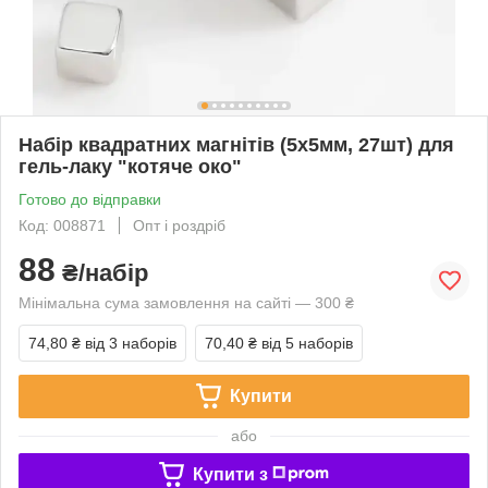
Набір квадратних магнітів (5х5мм, 27шт) для
гель-лаку "котяче око"
Готово до відправки
Код: 008871
Опт і роздріб
88
₴/набір
Мінімальна сума замовлення на сайті — 300 ₴
74,80 ₴
від 3 наборів
70,40 ₴
від 5 наборів
Купити
або
Купити з