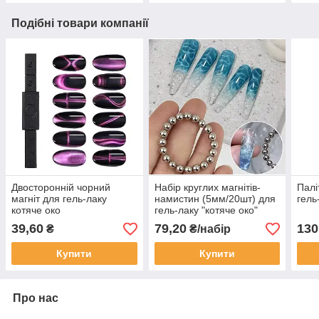
Подібні товари компанії
Двосторонній чорний
Набір круглих магнітів-
Палі
магніт для гель-лаку
намистин (5мм/20шт) для
гель
котяче око
гель-лаку "котяче око"
39,60
79,20
130
₴
₴/набір
Купити
Купити
Про нас